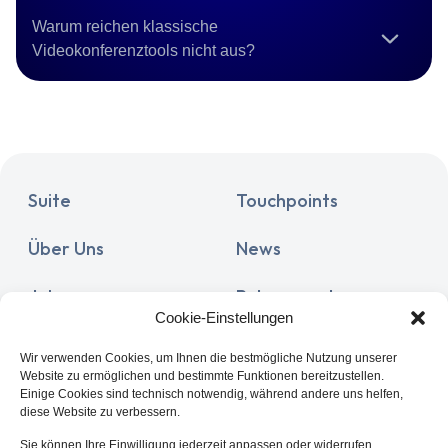
Warum reichen klassische
Videokonferenztools nicht aus?
Suite
Touchpoints
Über Uns
News
Jobs
Release notes
Cookie-Einstellungen
Documentation
Partner
Wir verwenden Cookies, um Ihnen die bestmögliche Nutzung unserer
Website zu ermöglichen und bestimmte Funktionen bereitzustellen.
Kunden
Support
Einige Cookies sind technisch notwendig, während andere uns helfen,
diese Website zu verbessern.
Kontakt
Sie können Ihre Einwilligung jederzeit anpassen oder widerrufen.