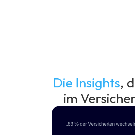
Die Insights
, 
im Versiche
„83 % der Versicherten wechseln