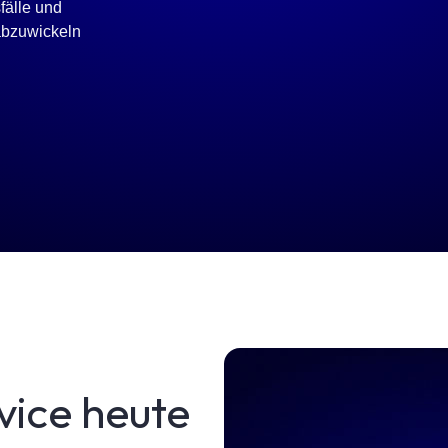
fälle und
 abzuwickeln
vice heute