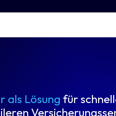
r als Lösung
für schnel
ileren Versicherungsse