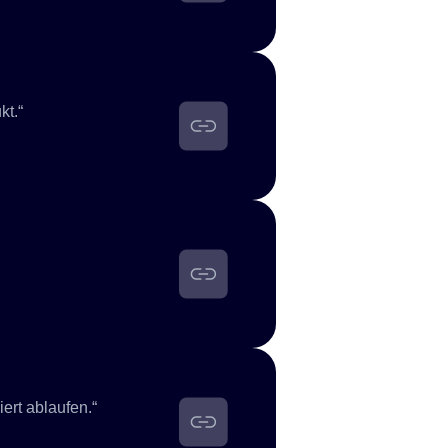
kt.“
ert ablaufen.“