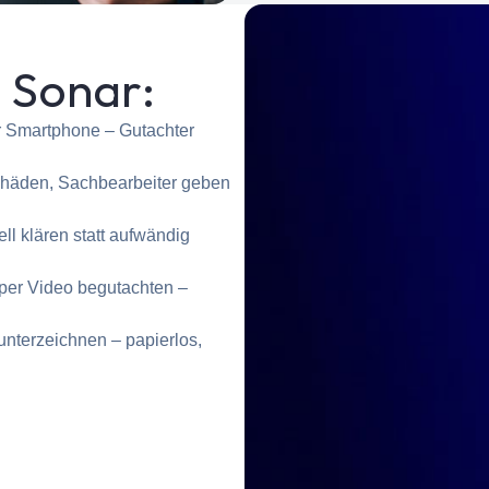
 Sonar:
 Smartphone – Gutachter
Schäden, Sachbearbeiter geben
ll klären statt aufwändig
per Video begutachten –
unterzeichnen – papierlos,