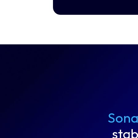
Sona
stab