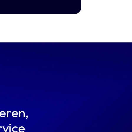
leren,
rvice