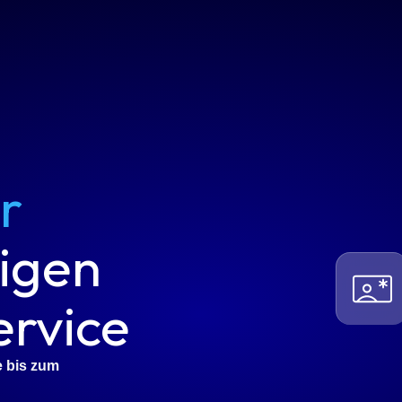
r
higen
ervice
e bis zum