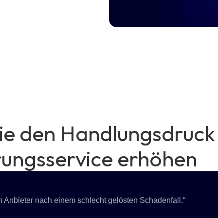
die den Handlungsdruck
rungsservice erhöhen
 Anbieter nach einem schlecht gelösten Schadenfall.“