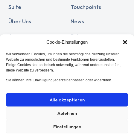
Suite
Touchpoints
Über Uns
News
Jobs
Release notes
Cookie-Einstellungen
Documentation
Partner
Wir verwenden Cookies, um Ihnen die bestmögliche Nutzung unserer
Website zu ermöglichen und bestimmte Funktionen bereitzustellen.
Kunden
Support
Einige Cookies sind technisch notwendig, während andere uns helfen,
diese Website zu verbessern.
Kontakt
Sie können Ihre Einwilligung jederzeit anpassen oder widerrufen.
Alle akzeptieren
Ablehnen
Datenschutz
© 2026 Sonar GmbH. Alle
Einstellungen
Impressum
Rechte vorbehalten.