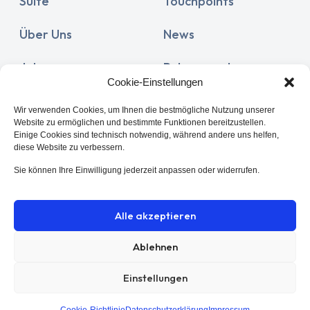
Suite
Touchpoints
Über Uns
News
Jobs
Release notes
Cookie-Einstellungen
Documentation
Partner
Wir verwenden Cookies, um Ihnen die bestmögliche Nutzung unserer
Website zu ermöglichen und bestimmte Funktionen bereitzustellen.
Kunden
Support
Einige Cookies sind technisch notwendig, während andere uns helfen,
diese Website zu verbessern.
Kontakt
Sie können Ihre Einwilligung jederzeit anpassen oder widerrufen.
Alle akzeptieren
Ablehnen
Datenschutz
© 2026 Sonar GmbH. Alle
Einstellungen
Impressum
Rechte vorbehalten.
Cookies