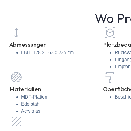
Wo Prä
Abmessungen
Platzbeda
LBH: 128 × 163 × 225 cm
Rückwa
Eingang
Empfoh
Materialien
Oberfläch
MDF-Platten
Beschich
Edelstahl
Acrylglas