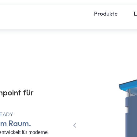
Produkte
point für
READY
em Raum.
entwickelt für moderne